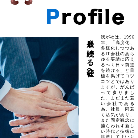
発展し続ける会社へ
我が社は、1996
年、「高度化、
多様化しつつあ
るIT会社のあら
ゆる要請に応え
るべく日々前進
を続ける」と目
標を掲げてコツ
コツとではあり
ますが、がんば
って参りまし
た。まだまだ若
い会社である
為、社員一同若
く活気があり、
また固定観念に
捕らわれず新し
い時代と技術に
挑戦してまいり